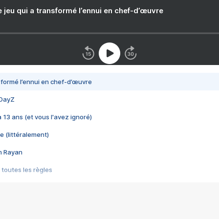
e jeu qui a transformé l’ennui en chef-d’œuvre
nsformé l’ennui en chef-d’œuvre
 DayZ
 a 13 ans (et vous l'avez ignoré)
e (littéralement)
im Rayan
 toutes les règles
s les jeux vidéo
us choquant de Rockstar ? - Le scandale BULLY