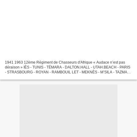
1941 1963 12ème Régiment de Chasseurs d'Afrique « Audace n’est pas
déraison » IÈS - TUNIS - TÉMARA - DALTON.HALL - UTAH.BEACH - PARIS
- STRASBOURG - ROYAN - RAMBOUIL LET - MEKNÈS - M’SILA - TAZMALT
- AÏN ARNAT - BOUGIE - PHILIPPEVILLE - SISSONNE. Cher...